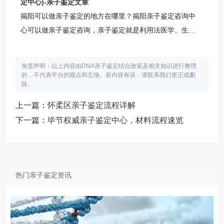
定中心)-亲子鉴定文章
揭阳可以做亲子鉴定的地方在哪里？揭阳亲子鉴定咨询中
心可以做亲子鉴定咨询，亲子鉴定就是利用法医学、生物
学和遗传学的理论和技术，从子代和亲代的形态构造，生
理机能方面的相似特点，分析遗传特征，判断父母与子女
免责声明：以上内容由DNA亲子鉴定结合政策及相关知识进行整理
之间，是否是亲生关系，是法医物证鉴定的主要组成部
的，不代表平台的观点和立场。若内容有误，请联系我们更正或删
除。
分。揭阳柚子基因亲子鉴定咨询中心鉴定咨询中心地址：
揭阳市银盆南路金荣科技园鉴定咨询中心咨询范围：个人
上一篇：
怀柔区亲子鉴定流程详解
亲子鉴定咨询，司法亲子鉴定咨询，公证亲子鉴定咨询，
下一篇：
毕节权威亲子鉴定中心，材料流程速览
入户亲子鉴定咨询，入学亲子鉴定咨询，中高考亲子鉴定
咨询，隐私亲子鉴定咨询，胎儿孕期亲子鉴定咨询等。揭
热门亲子鉴定资讯