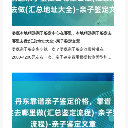
柚子基因正规亲子鉴定咨询中心丽水柚子基因亲子鉴定咨
询
娄底本地精选亲子鉴定中心在哪里，本地精选亲子鉴定去
哪里去做(汇总地址大全)-亲子鉴定文章
娄底亲子鉴定多少钱一次？娄底亲子鉴定收费标准在
2000-4200元左右一次。亲子鉴定费用根据检测类型和服
务内容有所不同。个人隐私鉴定价格约为2000-2200元，
适合家庭内部了解亲子关系；司法鉴定费用在3000-3200
元左右，适用于法律诉讼或户籍办理等正式场合；无创胎
儿亲子鉴定费用较高，约3800-4200元，采用先进技术确
保孕期检测安全。此外，特殊样本（如烟蒂、口香糖等）
或加急服务可能产生额外费用。选择正规鉴定机构时，需
确认其是否具备CMA/CNAS资质，以确保检测结果的准确
性和费用的透明