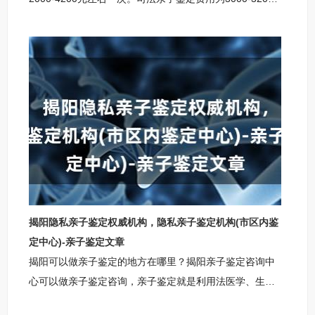
元，适用于补办出生证、上户、移民公证等司法用途；无
创胎儿亲子鉴定费用为3800-4200元，适用于孕期妈妈确
认胎儿与疑父的亲子关系；个人隐私亲子鉴定费用为
2000-2200元，用于私下了解亲生关系，保护个人隐私。
云浮柚子基因柚子基因亲子鉴定咨询中心云浮柚子基因亲
子鉴定咨询中心地址：云浮市银盆岭奥克斯国际公寓云浮
亲子鉴定咨询中心咨询范围：上户口亲子鉴定咨询，个人
亲子鉴定咨询，司法亲子鉴
揭阳隐私亲子鉴定权威机构，隐私亲子鉴定机构(市区内鉴
定中心)-亲子鉴定文章
揭阳可以做亲子鉴定的地方在哪里？揭阳亲子鉴定咨询中
心可以做亲子鉴定咨询，亲子鉴定就是利用法医学、生物
学和遗传学的理论和技术，从子代和亲代的形态构造，生