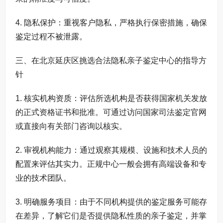
4. 隐私保护：重视客户隐私，严格执行保密措施，确保
鉴定过程不被泄露。
三、在北京延庆区挑选合法隐私亲子鉴定中心的指导方
针
1. 核实机构资质：评估所选机构是否获得国家机关发放
的正式资格证书和批准。可通过访问国家司法鉴定官网
或直接向有关部门咨询以核实。
2. 审视机构能力：通过观察其规模、设施和技术人员的
配置来评估其实力。正规中心一般会拥有高端设备和专
业的技术团队。
3. 明确服务项目：由于不同机构提供的鉴定服务可能存
在差异，了解它们是否提供隐私性质的亲子鉴定，并掌