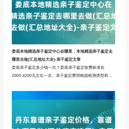
护个人隐私和权益，确保亲子鉴定过程的公正性和合法
性。通过遵循这些约束条件，我们可以为用户提供准确、
可靠的丽水亲子鉴定服务，帮助他们解决相关问题。丽水
柚子基因正规亲子鉴定咨询中心丽水柚子基因亲子鉴定咨
询
娄底本地精选亲子鉴定中心在哪里，本地精选亲子鉴定去
哪里去做(汇总地址大全)-亲子鉴定文章
娄底亲子鉴定多少钱一次？娄底亲子鉴定收费标准在
2000-4200元左右一次。亲子鉴定费用根据检测类型和服
务内容有所不同。个人隐私鉴定价格约为2000-2200元，
适合家庭内部了解亲子关系；司法鉴定费用在3000-3200
元左右，适用于法律诉讼或户籍办理等正式场合；无创胎
儿亲子鉴定费用较高，约3800-4200元，采用先进技术确
保孕期检测安全。此外，特殊样本（如烟蒂、口香糖等）
或加急服务可能产生额外费用。选择正规鉴定机构时，需