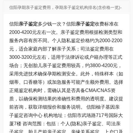
信阳孕期亲子鉴定费用，孕期亲子鉴定机构排名(含价格一览)-
亲子鉴定文章介绍
信阳
亲子鉴定
多少钱一次？信阳
亲子鉴定
收费标准在
2000-4200元左右一次。亲子鉴定费用根据检测类型和
服务内容有所不同。个人隐私鉴定价格约为2000-2200
元，适合家庭内部了解亲子关系；司法鉴定费用在
3000-3200元左右，适用于法律诉讼或户籍办理等正式
场合；无创胎儿亲子鉴定费用较高，约3800-4200元，
采用先进技术确保孕期检测安全。此外，特殊样本（如
烟蒂、口香糖等）或加急服务可能产生额外费用。选择
正规鉴定机构时，需确认其是否具备CMA/CNAS资
质，以确保检测结果的准确性和费用的透明度。建议提
前咨询，获取详细报价和服务说明。 信阳柚子基因亲
子鉴定咨询中心 机构地址：信阳市武珞路717号国际大
厦7楼 咨询范围：包括：个人(隐私)亲子鉴定、司法亲
子鉴定、胎儿产前亲子鉴定、亲缘关系鉴定、上户口及