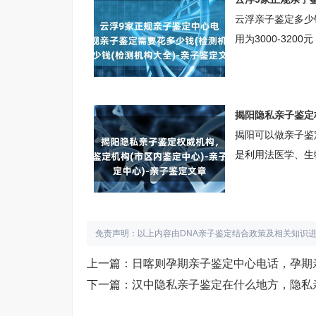
亲子鉴定，移民亲
云浮亲子鉴定多少钱
用为3000-32
为3800-420
2000-2200
中心云浮柚子基因
揭阳隐私亲子鉴定
心咨询范围：上户
揭阳可以做亲子鉴
是利用法医学、生
似特点，分析遗传
部分。揭阳柚子基
询中心咨询范围：
咨询，入学亲子鉴
免责声明：以上内容由DNA亲子鉴定结合政策及相关知识
等。揭
上一篇：
日喀则孕期亲子鉴定中心电话，孕期
下一篇：
汉中隐私亲子鉴定在什么地方，隐私亲