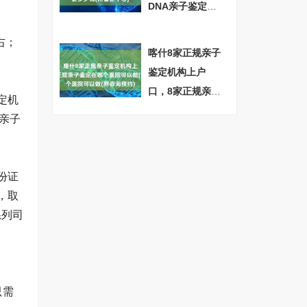
DNA亲子鉴定费
用一般需要多少
右；
钱(附鉴定中心)
喀什8家正规亲子
鉴定机构上户
口，8家正规亲子
定机
鉴定在哪个医院
亲子
可以做(附咨询预
约)
份证
，取
系列司
只需