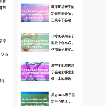
保护
电话(受理中心点)
鹰潭正规亲子鉴
可靠
定去哪里去做，
正规亲子鉴定上
户口去哪里做(大
家一起来看看)
日喀则孕期亲子
学亲
鉴定中心电话，
孕期亲子鉴定机
华阴市
构中心在哪(市区
内鉴定中心)
济宁本地精选亲
子鉴定去哪里去
做，本地精选亲
场采
子鉴定费多少钱
啊(附办理指南)
吴忠DNA亲子鉴
定中心电话，