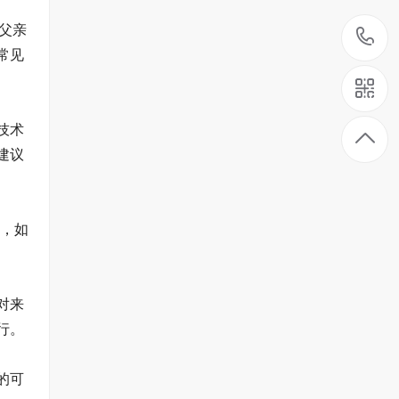
父亲
常见
技术
建议
是，如
对来
行。
的可