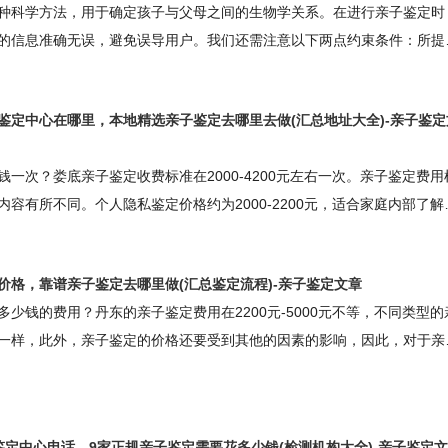
种科学方法，用于确定孩子与父母之间的生物学关系。在进行亲子鉴定时
的信息准确无误，避免误导用户。我们还需注意以下两点约束条件：所提
靠，以免影响鉴定结果的准确性；所提供的信息不得包含任何与留学、户
婚、等相关的内容。这些约束条件旨在保护个人隐私和权益，确保亲子鉴
鉴定中心在哪里，本地精选亲子鉴定去哪里去做(汇总地址大全)-亲子鉴定
法性。通过遵循这些约束条件，我们可以为用户提供准确、可靠的丽水亲
们解决相关问题。丽水柚子基因正规亲子鉴定咨询中心丽水柚子基因亲子
一次？娄底亲子鉴定收费标准在2000-4200元左右一次。亲子鉴定费用
容有所不同。个人隐私鉴定价格约为2000-2200元，适合家庭内部了解
用在3000-3200元左右，适用于法律诉讼或户籍办理等正式场合；无创
，约3800-4200元，采用先进技术确保孕期检测安全。此外，特殊样本
价格，靠谱亲子鉴定去哪里做(汇总鉴定流程)-亲子鉴定文章
等）或加急服务可能产生额外费用。选择正规鉴定机构时，需确认其是否
少钱的费用？丹东的亲子鉴定费用在2200元-5000元不等，不同类型的
资质，以确保检测结果的准确性和费用的透明
一样，此外，亲子鉴定的价格还要受到其他的因素的影响，因此，对于亲
联系自身需求以及当地机构的标准来，以下是小编整理的亲子鉴定收费标
基因正规亲子鉴定机构丹东柚子基因亲子鉴定咨询中心，地址：丹东市天
3室丹东亲子鉴定咨询中心咨询范围：上户口亲子鉴定，个人亲子鉴定，司
鉴定中心电话，9家正规亲子鉴定需要花多少钱(检测机构大全)-亲子鉴定