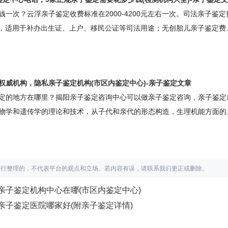
子鉴定，入户亲子鉴定中考亲子鉴定，高考亲子鉴定，隐私亲子鉴定，
一次？云浮亲子鉴定收费标准在2000-4200元左右一次。司法亲子鉴定
00元，适用于补办出生证、上户、移民公证等司法用途；无创胎儿亲子鉴定费
0元，适用于孕期妈妈确认胎儿与疑父的亲子关系；个人隐私亲子鉴定费用为
元，用于私下了解亲生关系，保护个人隐私。云浮柚子基因柚子基因亲子鉴定咨
亲子鉴定咨询中心地址：云浮市银盆岭奥克斯国际公寓云浮亲子鉴定咨询
权威机构，隐私亲子鉴定机构(市区内鉴定中心)-亲子鉴定文章
口亲子鉴定咨询，个人亲子鉴定咨询，司法亲子鉴
定的地方在哪里？揭阳亲子鉴定咨询中心可以做亲子鉴定咨询，亲子鉴定
物学和遗传学的理论和技术，从子代和亲代的形态构造，生理机能方面的
特征，判断父母与子女之间，是否是亲生关系，是法医物证鉴定的主要组
因亲子鉴定咨询中心鉴定咨询中心地址：揭阳市银盆南路金荣科技园鉴定
个人亲子鉴定咨询，司法亲子鉴定咨询，公证亲子鉴定咨询，入户亲子鉴
定咨询，中高考亲子鉴定咨询，隐私亲子鉴定咨询，胎儿孕期亲子鉴定咨
进行整理的，不代表平台的观点和立场。若内容有误，请联系我们更正或删除。
亲子鉴定机构中心在哪(市区内鉴定中心)
子鉴定医院哪家好(附亲子鉴定详情)