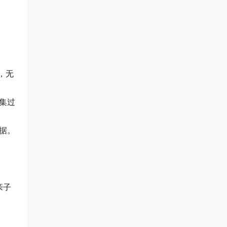
，无
集过
据。
亲子