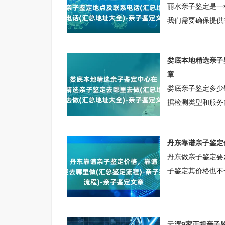
丽水亲子鉴定是一
我们需要确保提供
的信息必须真实可
诉讼、出生证、离
娄底本地精选亲子
过程的公正性和合
章
鉴定服务，帮助他
娄底亲子鉴定多少钱
定咨询
据检测类型和服务内
子关系；司法鉴定费
儿亲子鉴定费用较高
丹东靠谱亲子鉴定
（如烟蒂、口香糖
丹东做亲子鉴定要多
备CMA/CNAS
子鉴定其价格也不
鉴定的价格还需要
供参考。丹东柚子
街道尖山大厦90
云浮9家正规亲子