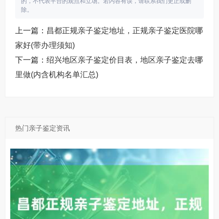
的，不代表平台的观点和立场。若内容有误，请联系我们更正或删
除。
分。揭阳柚子基因亲子鉴定咨询中心鉴定咨询中心地址：
揭阳市银盆南路金荣科技园鉴定咨询中心咨询范围：个人
上一篇：
昌都正规亲子鉴定地址，正规亲子鉴定医院哪
亲子鉴定咨询，司法亲子鉴定咨询，公证亲子鉴定咨询，
家好(带办理须知)
入户亲子鉴定咨询，入学亲子鉴定咨询，中高考亲子鉴定
下一篇：
绍兴地区亲子鉴定价目表，地区亲子鉴定去哪
咨询，隐私亲子鉴定咨询，胎儿孕期亲子鉴定咨询等。揭
里做(内含机构名单汇总)
热门亲子鉴定资讯