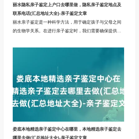
丽水隐私亲子鉴定上户口去哪里做，隐私亲子鉴定地点及
联系电话(汇总地址大全)-亲子鉴定文章
丽水亲子鉴定是一种科学方法，用于确定孩子与父母之间
的生物学关系。在进行亲子鉴定时，我们需要确保提供的
信息准确无误，避免误导用户。我们还需注意以下两点约
束条件：所提供的信息必须真实可靠，以免影响鉴定结果
的准确性；所提供的信息不得包含任何与留学、户口诉
讼、出生证、离婚、等相关的内容。这些约束条件旨在保
护个人隐私和权益，确保亲子鉴定过程的公正性和合法
性。通过遵循这些约束条件，我们可以为用户提供准确、
可靠的丽水亲子鉴定服务，帮助他们解决相关问题。丽水
柚子基因正规亲子鉴定咨询中心丽水柚子基因亲子鉴定咨
询
娄底本地精选亲子鉴定中心在哪里，本地精选亲子鉴定去
哪里去做(汇总地址大全)-亲子鉴定文章