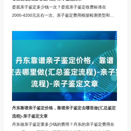
娄底亲子鉴定多少钱一次？娄底亲子鉴定收费标准在
2000-4200元左右一次。亲子鉴定费用根据检测类型和服
务内容有所不同。个人隐私鉴定价格约为2000-2200元，
适合家庭内部了解亲子关系；司法鉴定费用在3000-3200
元左右，适用于法律诉讼或户籍办理等正式场合；无创胎
儿亲子鉴定费用较高，约3800-4200元，采用先进技术确
保孕期检测安全。此外，特殊样本（如烟蒂、口香糖等）
或加急服务可能产生额外费用。选择正规鉴定机构时，需
确认其是否具备CMA/CNAS资质，以确保检测结果的准确
性和费用的透明
丹东靠谱亲子鉴定价格，靠谱亲子鉴定去哪里做(汇总鉴定
流程)-亲子鉴定文章
丹东做亲子鉴定要多少钱的费用？丹东的亲子鉴定费用在