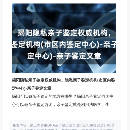
创胎儿亲子鉴定费用为3800-4200元，适用于孕期妈妈确
认胎儿与疑父的亲子关系；个人隐私亲子鉴定费用为
2000-2200元，用于私下了解亲生关系，保护个人隐私。
云浮柚子基因柚子基因亲子鉴定咨询中心云浮柚子基因亲
子鉴定咨询中心地址：云浮市银盆岭奥克斯国际公寓云浮
亲子鉴定咨询中心咨询范围：上户口亲子鉴定咨询，个人
亲子鉴定咨询，司法亲子鉴
揭阳隐私亲子鉴定权威机构，隐私亲子鉴定机构(市区内鉴
定中心)-亲子鉴定文章
揭阳可以做亲子鉴定的地方在哪里？揭阳亲子鉴定咨询中
心可以做亲子鉴定咨询，亲子鉴定就是利用法医学、生物
学和遗传学的理论和技术，从子代和亲代的形态构造，生
理机能方面的相似特点，分析遗传特征，判断父母与子女
免责声明：以上内容由DNA亲子鉴定结合政策及相关知识进行整理
之间，是否是亲生关系，是法医物证鉴定的主要组成部