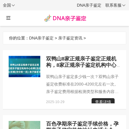
全国
DNA亲子鉴定
联系客服
你的位置：
DNA亲子鉴定
>
亲子鉴定资讯
>
双鸭山8家正规亲子鉴定正规机
构，8家正规亲子鉴定机构中心
在哪(含价格一览)-亲子鉴定文章
双鸭山亲子鉴定多少钱一次？双鸭山亲子
鉴定收费标准在2000-4200元左右一次。
亲子鉴定费用根据检测类型和服务内容有
所不同。个人隐私鉴定价格约为2000-
查看详情
2025-10-29
2200元，适合家庭内部了解亲子关系；司
法鉴定费用在3000-3200元左右，适用于
法律诉讼或户籍办理等正式场合；无创胎
百色孕期亲子鉴定手续价格，孕