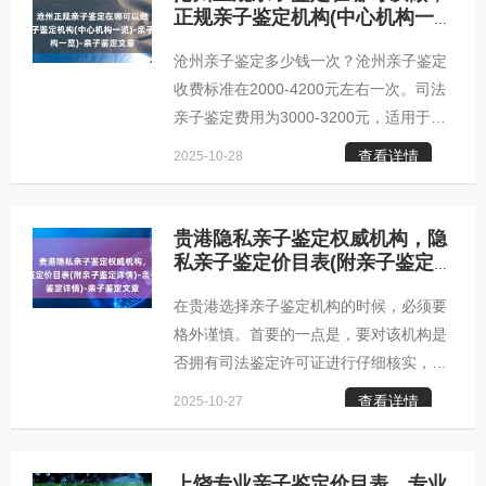
娄底柚子基因亲子鉴定咨询中心机构地
正规亲子鉴定机构(中心机构一
览)-亲子鉴定文章
址：娄底市武珞路717号国际大厦7楼咨询
沧州亲子鉴定多少钱一次？沧州亲子鉴定
范围：包括：个人(隐私)亲子鉴定、司法
收费标准在2000-4200元左右一次。司法
亲子鉴定、胎儿产前亲子鉴定、亲缘关系
亲子鉴定费用为3000-3200元，适用于补
鉴定、上户口及移民等DNA鉴定咨询。娄
办出生证、上户、移民公证等司法用途；
底亲子鉴定咨询中心服务地区：娄星区双
查看详情
2025-10-28
无创胎儿亲子鉴定费用为3800-4200元，
峰县新化县冷水江市涟源市
适用于孕期妈妈确认胎儿与疑父的亲子关
系；个人隐私亲子鉴定费用为2000-2200
贵港隐私亲子鉴定权威机构，隐
元，用于私下了解亲生关系，保护个人隐
私亲子鉴定价目表(附亲子鉴定
详情)-亲子鉴定文章
私。沧州柚子基因柚子基因亲子鉴定咨询
在贵港选择亲子鉴定机构的时候，必须要
中心沧州柚子基因亲子鉴定咨询中心地
格外谨慎。首要的一点是，要对该机构是
址：沧州市银盆岭奥克斯国际公寓沧州亲
否拥有司法鉴定许可证进行仔细核实，同
子鉴定咨询中心咨询范围：上户口亲子鉴
时还要确认其是否具备开展法医物证鉴定
定咨询，个人亲子鉴定咨询，司法亲子鉴
查看详情
2025-10-27
的专业资格。这两项资质是评判一个贵港
亲子鉴定机构是否合规、专业的重要指
标。更为关键的是，一家出色的亲子鉴定
上饶专业亲子鉴定价目表，专业