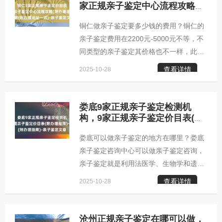
询范围：阿坝市司法亲子鉴定，阿坝市隐
家正规亲子鉴定中心流程攻略
(附办理地址一览)-亲子鉴定文章
私亲子鉴定，无创胎儿亲子鉴定，旁系亲
铜仁做亲子鉴定要多少钱的费用？铜仁的
缘鉴定，个体识别，其他基因检测等亲子
亲子鉴定费用在2200元-5000元不等，不
鉴定咨询阿坝亲子鉴定咨询中心服务地
同类型的亲子鉴定其价格也不一样，此
区：马尔康市汶川县理县茂县松潘县九寨
外，亲子鉴定的价格还要受到其他的因素
沟县金川县小金县黑水县壤塘县阿坝县若
查看详情
2025-10-28
的影响，因此，对于亲子鉴定的价格还需
尔盖县红原县阿坝做亲子鉴定流程 选
要联系自身需求以及当地机构的标准来，
以下是小编整理的亲子鉴定收费标准供参
娄底9家正规亲子鉴定检测机
考。铜仁柚子基因柚子基因亲子鉴定咨询
构，9家正规亲子鉴定价目表(附
办理指南)-亲子鉴定文章
中心铜仁柚子基因亲子鉴定咨询中心地
娄底可以做亲子鉴定的地方在哪里？娄底
址：铜仁市银盆岭奥克斯国际公寓铜仁亲
亲子鉴定咨询中心可以做亲子鉴定咨询，
子鉴定咨询中心咨询范围：上户口亲子鉴
亲子鉴定就是利用法医学、生物学和遗传
定咨询，个人亲子鉴定咨询，司法亲子鉴
学的理论和技术，从子代和亲代的形态构
定咨询，公证亲子鉴定咨询，入户亲子鉴
查看详情
2025-10-28
造，生理机能方面的相似特点，分析遗传
定咨询，入学亲子鉴定咨询，
特征，判断父母与子女之间，是否是亲生
关系，是法医物证鉴定的主要组成部分。
沧州正规亲子鉴定在哪可以做，