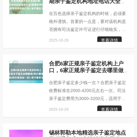
儿亲子鉴定费用较高，约3800-4200元，
期亲子鉴定机构地址电话大全
(整理发布机构大全)-亲子鉴定文
采用先进技术确保孕期检测安全。此外，
在百色选择亲子鉴定机构的时候，必须要
章
特殊样本（如烟蒂、口香糖等）或加急服
格外谨慎。首要的一点是，要对该机构是
务可能产生额外费用。选择正规鉴定机构
否拥有司法鉴定许可证进行仔细核实，同
时，需确认其是否具备CMA/CNAS资质，
时还要确认其是否具备开展法医物证鉴定
以确保检测结果的准确性和费用的
查看详情
2025-10-29
的专业资格。这两项资质是评判一个百色
亲子鉴定机构是否合规、专业的重要指
标。更为关键的是，一家出色的亲子鉴定
合肥6家正规亲子鉴定机构上户
机构应当具备自有的实验室，并且这个实
口，6家正规亲子鉴定去哪里做
(附办理地址一览)-亲子鉴定文章
验室要装配有高端的仪器设备。其中，
合肥亲子鉴定多少钱一次？合肥亲子鉴定
PCR仪器是不可或缺的。只有配备了这些
收费标准在2000-4200元左右一次。司法
设备，才能够保证检测结果的精确性和可
亲子鉴定费用为3000-3200元，适用于补
信度。百色柚子基因亲子鉴定咨询中心地
办出生证、上户、移民公证等司法用途；
址：百色市银盆岭奥克斯国际公寓B座咨
查看详情
2025-10-29
无创胎儿亲子鉴定费用为3800-4200元，
询范围：百色市司法亲子鉴定，百色
适用于孕期妈妈确认胎儿与疑父的亲子关
系；个人隐私亲子鉴定费用为2000-2200
锡林郭勒本地精选亲子鉴定地点