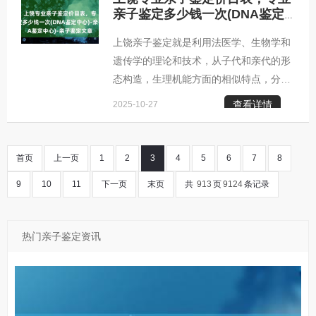
机构应当具备自有的实验室，并且这个实
亲子鉴定多少钱一次(DNA鉴定
中心)-亲子鉴定文章
验室要装配有高端的仪器设备。其中，
上饶亲子鉴定就是利用法医学、生物学和
PCR仪器是不可或缺的。只有配备了这些
遗传学的理论和技术，从子代和亲代的形
设备，才能够保证检测结果的精确性和可
态构造，生理机能方面的相似特点，分析
信度。贵港柚子基因正规亲子鉴定机构贵
遗传特征，判断父母与子女之间，是否是
港柚子基因亲子鉴定咨询中心，地址：贵
查看详情
2025-10-27
亲生关系，是法医物证鉴定的主要组成部
港市天顶街道尖山大厦903室贵港
分。上饶柚子基因亲子鉴定咨询中心亲子
鉴定咨询机构地址：上饶市武珞路717号
首页
上一页
1
2
3
4
5
6
7
8
国际大厦701室亲子鉴定咨询机构咨询范
9
10
11
下一页
末页
共
913
页
9124
条记录
围：DNA鉴定咨询，包括：个人(隐私)亲
子鉴定、司法亲子鉴定、胎儿产前亲子鉴
定、亲缘关系鉴定、上户口及移民等DNA
热门亲子鉴定资讯
鉴定咨询。上饶亲子鉴定咨询中心服务地
区：信州区广丰区广信区玉山县铅山县横
峰县弋阳县余干县鄱阳