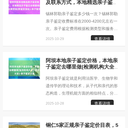
元，用于私下了解亲生关系，保护个人隐
及联系方式，本地精选亲子鉴定
去哪里做(附鉴定地址)-亲子鉴定
私。合肥柚子基因亲子鉴定咨询中心亲子
锡林郭勒亲子鉴定多少钱一次？锡林郭勒
文章
鉴定咨询机构地址：合肥市武珞路717号
亲子鉴定收费标准在2000-4200元左右一
国际大厦701室亲子鉴定咨询机构咨询范
次。亲子鉴定费用根据检测类型和服务内
围：DNA鉴定咨询，包括：个人(隐私)亲
容有所不同。个人隐私鉴定价格约为
子鉴定、司法亲子鉴定、胎儿
查看详情
2025-10-29
2000-2200元，适合家庭内部了解亲子关
系；司法鉴定费用在3000-3200元左右，
适用于法律诉讼或户籍办理等正式场合；
阿坝本地亲子鉴定价格，本地亲
无创胎儿亲子鉴定费用较高，约3800-
子鉴定去哪里做(检测机构大全)-
亲子鉴定文章
4200元，采用先进技术确保孕期检测安
阿坝亲子鉴定就是利用法医学、生物学和
全。此外，特殊样本（如烟蒂、口香糖
遗传学的理论和技术，从子代和亲代的形
等）或加急服务可能产生额外费用。选择
态构造，生理机能方面的相似特点，分析
正规鉴定机构时，需确认其是否具备
遗传特征，判断父母与子女之间，是否是
CMA/CNAS资质，以确保检测结果的准确
查看详情
2025-10-28
亲生关系，是法医物证鉴定的主要组成部
性和费
分。阿坝柚子基因亲子鉴定咨询中心地
址：阿坝市银盆岭奥克斯国际公寓B座咨
铜仁5家正规亲子鉴定价目表，5