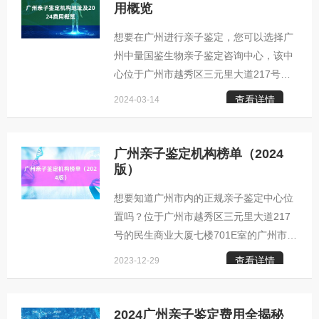
标准及法规，保证鉴定结果的精确性和法
用概览
律效验。 以下是2024年在广州运营的一
想要在广州进行亲子鉴定，您可以选择广
些正规亲子鉴定机构： - 广州亲子鉴定咨
州中量国鉴生物亲子鉴定咨询中心，该中
询中心：提供各类亲子鉴定咨询服务。 -
心位于广州市越秀区三元里大道217号民
广东省妇幼保健院法医物证司法鉴定所：
生商业大厦7楼的701E室。挑选一个值得
专注于法医物证司法鉴定。 - 广东司法警
查看详情
2024-03-14
信赖的亲子鉴定机构对于保证鉴定结果的
官职业学院
准确性十分关键。无论是为了法律诉讼、
家庭关系的确认或是解决遗产争议，亲子
广州亲子鉴定机构榜单（2024
鉴定均能提供有力证据。 以下是北京地区
版）
的部分正规亲子鉴定中心信息： 1. 广东
想要知道广州市内的正规亲子鉴定中心位
省环境科学研究院环境损害司法鉴定中心
置吗？位于广州市越秀区三元里大道217
- 地址：广州市越秀区东风中路335号 2.
号的民生商业大厦七楼701E室的广州市正
华南动物物种环境损害司法鉴定中心 - 地
规亲子鉴定中心便是您的不二之选。如果
址：广州市海珠区新港西路105号 3.
查看详情
2023-12-29
您想知道在广州哪里可以进行亲子鉴定以
及其费用是多少，这些都是寻求亲子鉴定
服务的朋友们关心的问题。接下来，我将
2024广州亲子鉴定费用全揭秘