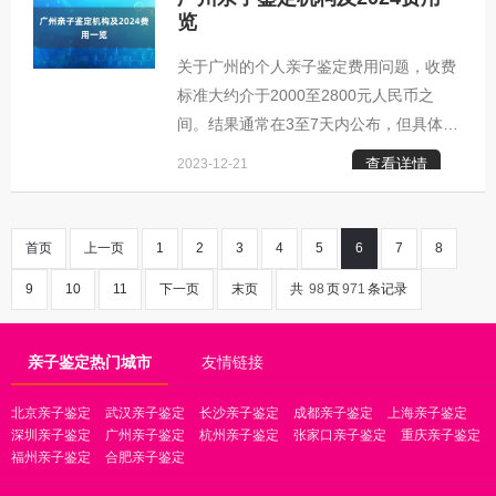
传特征在父母与子女间的传递规律，来判
览
定双方是否存在血缘关系。这项技术在广
关于广州的个人亲子鉴定费用问题，收费
州的应用十分广泛，不仅用于私人了解亲
标准大约介于2000至2800元人民币之
子关系，还可用于办理户籍迁移、医疗出
间。结果通常在3至7天内公布，但具体价
生证明、入学申请、诉讼、海外留学以及
格会依据实际操作细节而有所不同。为了
公证等多个场合。 位于广州市越秀区三元
查看详情
2023-12-21
获取准确的报价，建议直接联系鉴定中心
里大道217号民生商业大厦7
的专家进行详细咨询。 值得注意的是，大
多数三甲医院不提供个人亲子鉴定服务，
首页
上一页
1
2
3
4
5
6
7
8
因此建议选择经过资质认证的专业机构来
9
10
11
下一页
末页
共
98
页
971
条记录
处理此类事宜。 针对个人隐私亲子鉴定，
其价格为2000至2800元，该鉴定不具备
法律效力，仅用于确定是否是亲生关系。
亲子鉴定热门城市
友情链接
此项服务支持匿名、邮寄样本以及自行采
样，所有结果显示仅通知委托人，严格保
北京亲子鉴定
武汉亲子鉴定
长沙亲子鉴定
成都亲子鉴定
上海亲子鉴定
深圳亲子鉴定
广州亲子鉴定
杭州亲子鉴定
张家口亲子鉴定
重庆亲子鉴定
障隐私安全。正
福州亲子鉴定
合肥亲子鉴定