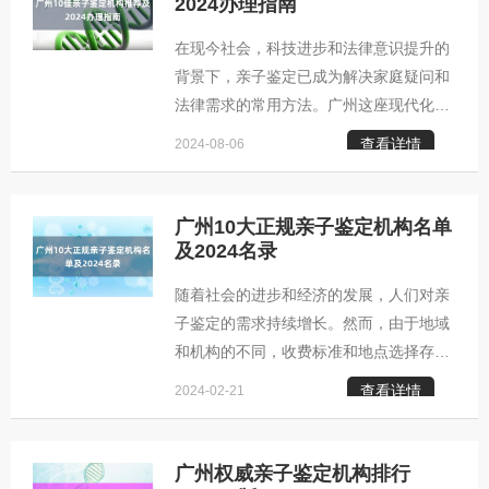
根据自己的需求及机构的业务范围来做出
2024办理指南
选择。 以下是部分广州亲子鉴定中心的详
在现今社会，科技进步和法律意识提升的
细地址： 1. 广州亲子鉴定咨询中心：广
背景下，亲子鉴定已成为解决家庭疑问和
州市越秀区三元里大道217号民生商业大
法律需求的常用方法。广州这座现代化都
厦7楼701E（靠近三元里地铁站A1出口）
市汇聚了众多专业且值得信赖的亲子鉴定
业务涵盖：户口上户、个人鉴定、司法鉴
查看详情
2024-08-06
机构。这些机构不仅提供精确的基因检测
定咨询预
服务，还严格保障客户隐私及遵守法律规
定。伴随着法律法规和技术的进步，亲子
广州10大正规亲子鉴定机构名单
鉴定的流程也在不断完善，特别强调对个
及2024名录
人信息的保护以及鉴定结果的真实性。 位
随着社会的进步和经济的发展，人们对亲
于广州市越秀区的广州中量国鉴生物DNA
子鉴定的需求持续增长。然而，由于地域
亲子鉴定中心是广州地区知名的咨询服务
和机构的不同，收费标准和地点选择存在
点，具体位置在广州越秀区三元里大道
差异。不少人在寻找广州的个人亲子鉴定
217号民生商业大厦7楼701E（紧邻三元
查看详情
2024-02-21
机构时感到困惑，不知如何定位具体的地
里地铁站A1出口）。该
址。为此，本文特地汇总了广州个人亲子
鉴定机构的名录供大家参考，排列顺序不
广州权威亲子鉴定机构排行