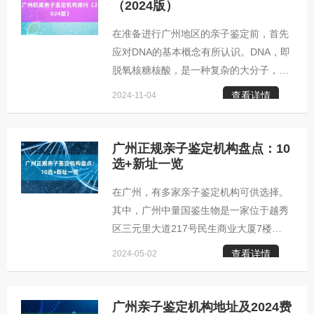
分先后。需要注意的是，不同鉴定机构的
（2024版）
鉴定类型各异，请您根据自己的需求和机
在准备进行广州地区的亲子鉴定前，首先
构的业务范围来做出选择，以下信息仅作
应对DNA的基本概念有所认识。DNA，即
参考。 以下是广州部分亲子鉴定机构的信
脱氧核糖核酸，是一种复杂的大分子，它
息： - 广州亲子鉴定咨询中心（广州市越
承载了生物体的遗传信息，亦称基因组。
秀区三元里大道217号民生商业大厦7楼
查看详情
2024-11-04
人类由23对染色体构成，每对染色体在同
701E） 业务涵盖：
一位点上的两个基因被称为等位基因，分
别来源于父母双方。因此，通过分析个体
广州正规亲子鉴定机构盘点：10
的DNA序列组合，可以进行遗传学检测。
选+新址一览
了解DNA后，我们还需知晓血液中的成
在广州，有多家亲子鉴定机构可供选择。
分。血液中含有血清以及携带遗传信息的
其中，广州中量国鉴生物是一家位于越秀
物质（包括染色体和基因），故而可通过
区三元里大道217号民生商业大厦7楼
血液样本进行DNA检测。除血液外，指
701E室的知名机构。由于公众对亲子关系
甲、头发、唾液等其他含有遗传信息的样
查看详情
2024-05-02
验证的需求不断增长，越来越多的专业亲
品也可用于DNA测试
子鉴定机构也应运而生。这些机构拥有专
业的技术人员和先进设备，严格遵守行业
广州亲子鉴定机构地址及2024费