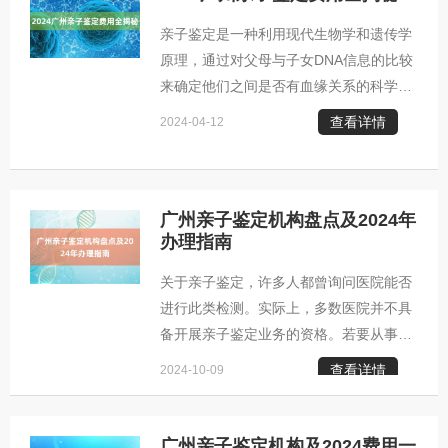
为您详细说明。 广州有多家能够提供亲子
亲子鉴定是一种利用现代生物学和遗传学
鉴定的机构，既有官方的司法鉴定中心，
原理，通过对父母与子女DNA信息的比较
也有私有的第三方生物基因公司。只要具
来确定他们之间是否有血缘关系的科学方
备相应资质，任何这类机构均可提供服
法。在广州，这项技术在司法诉讼、户籍
务。若需办理与法律相关的如上户口、补
查看详情
2024-04-12
管理、遗产继承等多个方面都有广泛应
办出生证明、中考或高考等事宜的亲子鉴
用，其精确度和权威性受到普遍认同。 以
定，应前往司法鉴定中心；
下是关于广州各类亲子鉴定服务的详细信
息和价格： 1. 广州个人隐私亲子鉴定： -
广州亲子鉴定机构盘点及2024年
办理指南
父子二联鉴定费用：2000元； - 父母子三
联鉴定费用：2800元； - 结果报告出具时
关于亲子鉴定，许多人都曾询问医院能否
间：5-7个工作日。 个人隐私亲子鉴定因
进行此类检测。实际上，多数医院并不具
其高度保密性和便捷性而备受推崇。客户
备开展亲子鉴定业务的资格。若要从事此
可以在不亲自前往机构的情况下，自行
项业务，医院需设立隶属于司法亲子鉴定
查看详情
2024-10-09
中心的实验室，并获得国家认证。 在广
州，亲子鉴定是一项结合了生物学、遗传
学等多学科知识的技术手段，通过分析遗
广州亲子鉴定机构及2024费用一