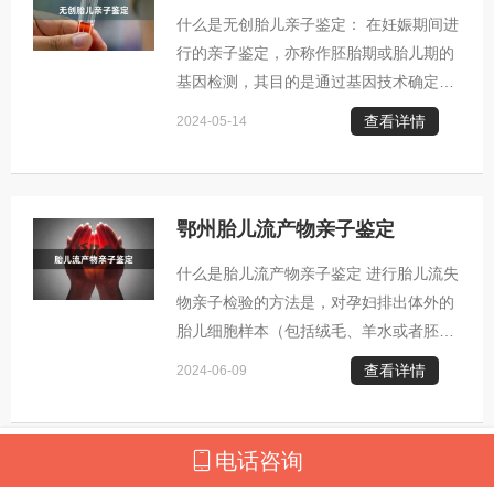
外妊娠情况：在夫妻双方对婴儿的亲子关
什么是无创胎儿亲子鉴定： 在妊娠期间进
系存在疑虑之际，可采取该途径进行鉴
行的亲子鉴定，亦称作胚胎期或胎儿期的
定。 2. 亲子关系疑问：当夫妻一方对子
基因检测，其目的是通过基因技术确定胎
女的亲生父亲身份产生质疑时，可以采取
儿的生物学父亲身份。若无法明确胎儿的
这样的检测手段来确认。 3. 身份核实
查看详情
2024-05-14
亲生父亲，则可以通过对孕妇的羊水中的
细胞样本或母体静脉血液进行采集，进而
通过对胎儿DNA（即脱氧核糖核酸）的分
析来验证父子之间的血缘联系。 非侵入性
鄂州胎儿流产物亲子鉴定
胎儿亲子检测的费用大致介于4200至
什么是胎儿流产物亲子鉴定 进行胎儿流失
6000元人民币。此类鉴定专为孕妇母亲进
物亲子检验的方法是，对孕妇排出体外的
行，若在孕期中男性不承担相应责任，可
胎儿细胞样本（包括绒毛、羊水或者胚胎
依据检测结果促使男方承担责任。 无创胎
残留等）所含的DNA进行分析，以判断该
儿亲子鉴定怎么做 进行非侵入式胎儿基因
查看详情
2024-06-09
胎儿与特定个人是否存在生物学的父系关
检测的常见途径包
联。此检测的主要目标是尽早明确胎儿的
法定父母身份，这在特定情形下显得尤为
电话咨询
重要。 胎儿流产物亲子鉴定的常见原因：
鄂州无创胎儿亲子鉴定