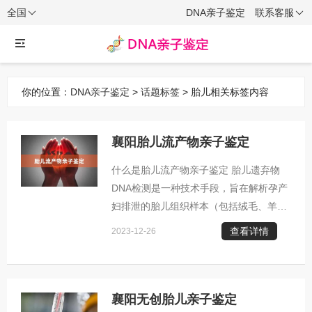
全国
DNA亲子鉴定
联系客服
你的位置：
DNA亲子鉴定
>
话题标签
> 胎儿相关标签内容
襄阳胎儿流产物亲子鉴定
什么是胎儿流产物亲子鉴定 胎儿遗弃物
DNA检测是一种技术手段，旨在解析孕产
妇排泄的胎儿组织样本（包括绒毛、羊水
或胚胎残留），以判断该胎儿与某一特定
查看详情
2023-12-26
人物是否存在血缘关联。此类检验的主要
目标是尽早识别出孩子的生物学父母身
份，这对于某些情形而言显得尤为关键。
胎儿流产物亲子鉴定的常见原因： 1. 意
襄阳无创胎儿亲子鉴定