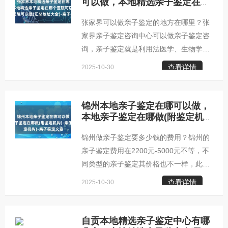
定机构应当具备自有的实验室，并且这个
可以做，本地精选亲子鉴定在哪
个医院可以做(汇总地址大全)-亲
实验室要装配有高端的仪器设备。其中，
张家界可以做亲子鉴定的地方在哪里？张
子鉴定文章
PCR仪器是不可或缺的。只有配备了这些
家界亲子鉴定咨询中心可以做亲子鉴定咨
设备，才能够保证检测结果的精确性和可
询，亲子鉴定就是利用法医学、生物学和
信度。石家庄柚子基因亲子鉴定咨询中心
遗传学的理论和技术，从子代和亲代的形
地址：石家庄市银盆岭奥克斯国际公寓B
查看详情
2025-10-30
态构造，生理机能方面的相似特点，分析
座咨询范围：石家庄市司法亲子
遗传特征，判断父母与子女之间，是否是
亲生关系，是法医物证鉴定的主要组成部
锦州本地亲子鉴定在哪可以做，
分。张家界柚子基因正规亲子鉴定咨询中
本地亲子鉴定在哪做(附鉴定机
构)-亲子鉴定文章
心张家界柚子基因亲子鉴定咨询中心张家
锦州做亲子鉴定要多少钱的费用？锦州的
界亲子鉴定咨询中心地址：张家界市中山
亲子鉴定费用在2200元-5000元不等，不
大道。张家界亲子鉴定咨询中心范围：张
同类型的亲子鉴定其价格也不一样，此
家界司法亲子鉴定咨询，张家界个人隐私
外，亲子鉴定的价格还要受到其他的因素
亲子鉴定咨询，张家界无创胎儿亲子鉴定
查看详情
2025-10-30
的影响，因此，对于亲子鉴定的价格还需
咨询，张家界旁系亲缘鉴定咨询，
要联系自身需求以及当地机构的标准来，
以下是小编整理的亲子鉴定收费标准供参
自贡本地精选亲子鉴定中心有哪