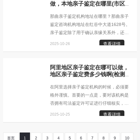
元，用于私下了解亲生关系，保护个人隐
做，本地亲子鉴定在哪里(市区
内鉴定中心)-亲子鉴定文章
私。沧州柚子基因柚子基因亲子鉴定咨询
那曲亲子鉴定机构地址在哪里？那曲亲子
中心沧州柚子基因亲子鉴定咨询中心地
鉴定咨询机构地址在红谷中大道1628号。
址：沧州市银盆岭奥克斯国际公寓沧州亲
亲子鉴定除了用于确认亲缘关系外，还在
子鉴定咨询中心咨询范围：上户口亲子鉴
遗产继承等法律事务中扮演着重要角色，
定咨询，个人亲子鉴定咨询，司法亲子鉴
查看详情
2025-10-26
具有广泛的应用范围。亲子鉴定可以帮助
人们确认亲缘关系，解决家庭关系中的问
题，维护家庭的和谐。同时，在遗产继承
阿里地区亲子鉴定在哪可以做，
等法律事务中，亲子鉴定也可以提供科
地区亲子鉴定费多少钱啊(检测
机构大全)-亲子鉴定文章
学、准确的证据，为公正的裁决提供有力
在阿里选择亲子鉴定机构的时候，必须要
的支持。这种广泛的应用范围使得亲子鉴
格外谨慎。首要的一点是，要对该机构是
定成为一项非常重要的科技手段，为社会
否拥有司法鉴定许可证进行仔细核实，同
的发展和公正做出了积极的贡献。那曲柚
时还要确认其是否具备开展法医物证鉴定
子基因正规亲子鉴定咨询中心那曲柚子基
查看详情
2025-10-25
的专业资格。这两项资质是评判一个阿里
因亲子鉴定咨询中心那曲亲子鉴
亲子鉴定机构是否合规、专业的重要指
标。更为关键的是，一家出色的亲子鉴定
首页
1
2
3
4
5
6
7
8
9
10