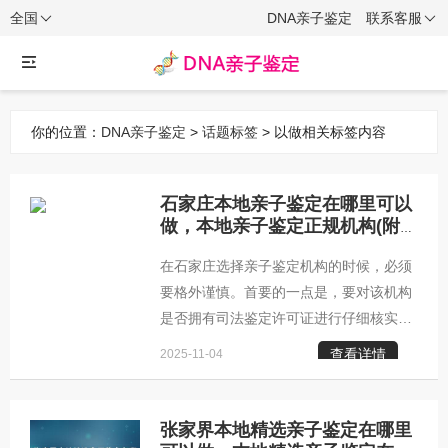
全国
DNA亲子鉴定
联系客服
你的位置：
DNA亲子鉴定
>
话题标签
> 以做相关标签内容
石家庄本地亲子鉴定在哪里可以
做，本地亲子鉴定正规机构(附
咨询预约)-亲子鉴定文章
在石家庄选择亲子鉴定机构的时候，必须
要格外谨慎。首要的一点是，要对该机构
是否拥有司法鉴定许可证进行仔细核实，
同时还要确认其是否具备开展法医物证鉴
查看详情
2025-11-04
定的专业资格。这两项资质是评判一个石
家庄亲子鉴定机构是否合规、专业的重要
指标。更为关键的是，一家出色的亲子鉴
张家界本地精选亲子鉴定在哪里