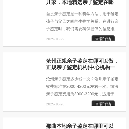
考。锦州柚子基因正规亲子鉴定中心锦州
几家，本地精选亲子鉴定在哪个
医院可以做(大家一起来看看)-亲
柚子基因亲子鉴定中心机构地址：锦州市
自贡亲子鉴定是一种科学方法，用于确定
子鉴定文章
太子路107号业务范围：DNA鉴定服务，
孩子与父母之间的生物学关系。在进行亲
包括：个人（隐私）亲子鉴定、亲子鉴
子鉴定时，我们需要确保提供的信息准确
定、胎儿产前亲子鉴定、亲缘关系鉴定、
无误，避免误导用户。我们还需注意以下
上户口及移民等DNA鉴定。锦州亲子鉴定
查看详情
2025-10-29
两点约束条件：所提供的信息必须真实可
咨询中心服务地区：古
靠，以免影响鉴定结果的准确性；所提供
的信息不得包含任何与留学、户口诉讼、
沧州正规亲子鉴定在哪可以做，
出生证、离婚、等相关的内容。这些约束
正规亲子鉴定机构(中心机构一
览)-亲子鉴定文章
条件旨在保护个人隐私和权益，确保亲子
沧州亲子鉴定多少钱一次？沧州亲子鉴定
鉴定过程的公正性和合法性。通过遵循这
收费标准在2000-4200元左右一次。司法
些约束条件，我们可以为用户提供准确、
亲子鉴定费用为3000-3200元，适用于补
可靠的自贡亲子鉴定服务，帮助他们解决
办出生证、上户、移民公证等司法用途；
相关问题。自贡柚子基因亲子鉴定咨询中
查看详情
2025-10-28
无创胎儿亲子鉴定费用为3800-4200元，
心鉴定咨询中心地址：自贡市银盆
适用于孕期妈妈确认胎儿与疑父的亲子关
系；个人隐私亲子鉴定费用为2000-2200
那曲本地亲子鉴定在哪里可以