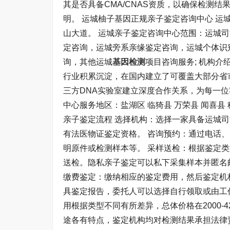
其是否具备CMA/CNAS资质，以确保检测
明。 运城柚子基因正规亲子鉴定咨询中心 运
山大道。 运城亲子鉴定咨询中心范围：运城
定咨询，运城旁系亲缘鉴定咨询，运城个体识
询，其他运城
基因检测
项目咨询服务; 机构介
行业积累沉淀，在国内建立了可覆盖大部分省
三方DNA实验室建立深度合作关系，为每一
中心服务地区：盐湖区 临猗县 万荣县 闻喜县 稷
亲子鉴定流程 选择机构：选择一家具备运城
有法医物证鉴定资格。 咨询预约：通过电话
明原件或检测样本等。 采样送检：根据鉴定
送检。隐私亲子鉴定可以私下采集样本并匿名
缴费鉴定：缴纳相应的鉴定费用，然后鉴定机
具鉴定报告，委托人可以选择自行领取或由工
用根据类型不同有所差异，总体价格在2000-
途各有特点，鉴定机构均对检测结果承担法律