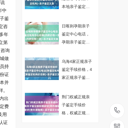
务说
本地亲子鉴定在
市中
哪做(附鉴定机
子鉴
构)-亲子鉴定文章
日喀则孕期亲子
定咨
鉴定中心电话，
多年
孕期亲子鉴定机
立第
构中心在哪(内附
定咨询
价格一览)-亲子鉴
运城做
乌海4家正规亲子
定文章
员持
鉴定手续价格，4
份证
家正规亲子鉴定
本并
中心电话(附鉴定
样。
机构价目表)-亲子
荆门权威正规亲
内出
鉴定文章
子鉴定手续价
定费
格，权威正规亲
及用
子鉴定医院哪家
认证