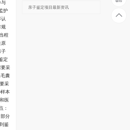
好(附办理指南)-
参与
亲子鉴定项目最新资讯
亲子鉴定文章
监护
界认
有规
当程
性原
亲子
鉴定
需要采
保毛囊
要采
种样本
和医
点：
：部分
到鉴