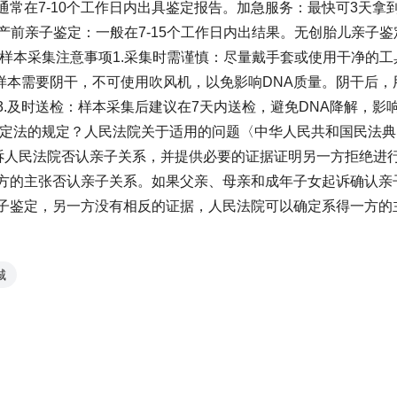
常在7-10个工作日内出具鉴定报告。加急服务：最快可3天拿
规产前亲子鉴定：一般在7-15个工作日内出结果。无创胎儿亲子鉴
鉴定样本采集注意事项1.采集时需谨慎：尽量戴手套或使用干净的工
样本需要阴干，不可使用吹风机，以免影响DNA质量。阴干后，
.及时送检：样本采集后建议在7天内送检，避免DNA降解，影
鉴定法的规定？人民法院关于适用的问题〈中华人民共和国民法典
起诉人民法院否认亲子关系，并提供必要的证据证明另一方拒绝进
方的主张否认亲子关系。如果父亲、母亲和成年子女起诉确认亲
子鉴定，另一方没有相反的证据，人民法院可以确定系得一方的
城