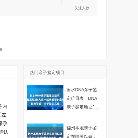
关注人数
务
热门亲子鉴定项目
衡水DNA亲子鉴
定价目表，DNA
务内
亲子鉴定地址(大
元左
家一起来看看)-亲
保孕
子鉴定文章
锦州本地亲子鉴
确认
定在哪可以做，