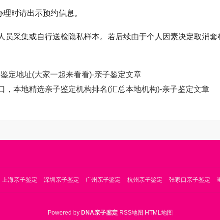
，来办理时请出示预约信息。
人员采集或自行送检隐私样本。若后续由于个人因素决定取消套
鉴定地址(大家一起来看看)-亲子鉴定文章
，本地精选亲子鉴定机构排名(汇总本地机构)-亲子鉴定文章
上海亲子鉴定
深圳亲子鉴定
广州亲子鉴定
杭州亲子鉴定
张家口亲子鉴定
Powered by
DNA亲子鉴定
RSS地图
HTML地图