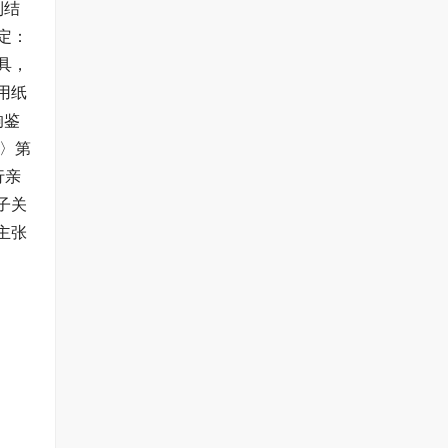
到结
定：
具，
用纸
响鉴
〉第
行亲
子关
主张