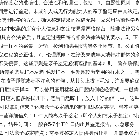
确保鉴定的准确性、合法性和伦理性，包括：1、自愿性原则：
同意进行鉴定。未成年人或无行为能力人的亲子鉴定应由其法定
应使用科学的方法，确保鉴定结果的准确无误。应采用当前科学
过程中收集的所有个人信息和鉴定结果需严格保密，除非法律另
须具有合法资质，且鉴定过程应符合相关法律法规的要求。5、正
限于样本的采集、运输、检测和结果报告等各个环节。6、公正
定过程的公正性。7、伦理原则：在涉及未成年人或特殊群体的
不受侵害。这些原则是亲子鉴定必须遵循的基本准则，旨在确保
定所需的常见样本材料 毛发样本：毛发是较为常用的样本之一。
比如在孩子睡觉或者不注意的时候，从其头上拔下毛发，注意要确
 口腔拭子样本：可以使用医用棉签在口腔内侧轻轻擦拭。一般需
在其口腔内壁多擦拭几下，然后自然晾干，放入干净的信封中。这
久可以拿到结果？运城亲子鉴定结果的时间因鉴定类型、样本种类
些详细信息：1. 个人隐私亲子鉴定（即个人知情亲子鉴定）特
本。结果时间：一般在5-7个工作日内出具鉴定报告。加急服务
2. 司法亲子鉴定特点：需要被鉴定人提供身份证明，并需要双方