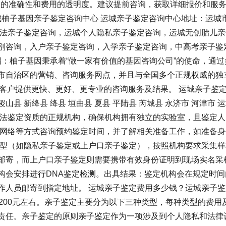
结果的准确性和费用的透明度。建议提前咨询，获取详细报价和服
城柚子基因亲子鉴定咨询中心 运城亲子鉴定咨询中心地址：运城
司法亲子鉴定咨询，运城个人隐私亲子鉴定咨询，运城无创胎儿亲
别咨询，入户亲子鉴定咨询，入学亲子鉴定咨询，中高考亲子鉴
绍：柚子基因秉承着“做一家有价值的基因咨询公司”的使命，通过
市自治区的营销、咨询服务网点，并且与全国多个正规权威的独
位客户提供更快、更好、更专业的咨询服务及结果。 运城亲子鉴
山县 新绛县 绛县 垣曲县 夏县 平陆县 芮城县 永济市 河津市 
司法鉴定资质的正规机构，确保机构拥有独立的实验室，且鉴定人
、网络等方式咨询预约鉴定时间，并了解相关准备工作，如准备身
类型（如隐私亲子鉴定或上户口亲子鉴定），按照机构要求采集样
邮寄，而上户口亲子鉴定则需要携带有效身份证明到现场实名采
构会安排进行DNA鉴定检测。出具结果：鉴定机构会在规定时间
作人员邮寄到指定地址。 运城亲子鉴定费用多少钱？运城亲子鉴
4200元左右。亲子鉴定主要分为以下三种类型，每种类型的费用
责任。亲子鉴定的原则亲子鉴定作为一项涉及到个人隐私和法律